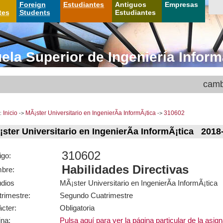
Foreign
Estudiantes
Antiguos
Empresas
tes
Students
Estudiantes
ela Superior de Ingeniería Inform
camb
:
Inicio
->
MÃ¡ster Universitario en IngenierÃ­a InformÃ¡tica
->
310602
ster Universitario en IngenierÃ­a InformÃ¡tica 2018
310602
igo:
Habilidades Directivas
bre:
udios
MÃ¡ster Universitario en IngenierÃ­a InformÃ¡tica
rimestre:
Segundo Cuatrimestre
cter:
Obligatoria
na:
Pulsa aquí para ver la página particular de la asig