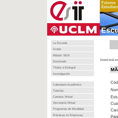
Futuros
Estudian
Escu
La Escuela
Grado
Máster: MUII
Usted está en
Doctorado
Títulos a Extinguir
MÃ¡
Investigación
Cód
Calendario Académico
Nom
Tutorías
Est
Campus Virtual
Cuat
Secretaría Virtual
Programas de Movilidad
Cará
Prácticas en Empresas
Pági