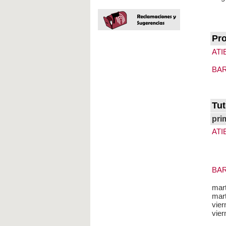
Pro
ATI
BAR
Tut
pri
ATI
BAR
mar
mart
vier
vier