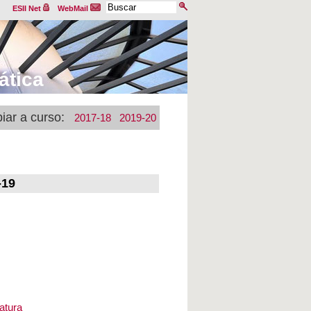
ESII Net
WebMail
ática
iar a curso:
2017-18
2019-20
-19
natura