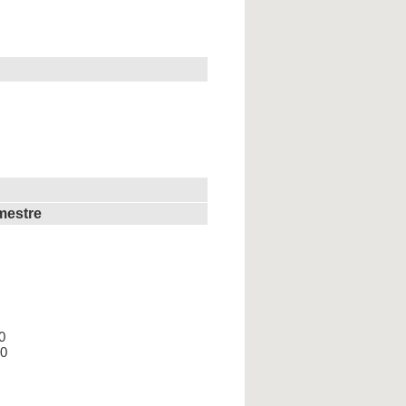
mestre
0
00