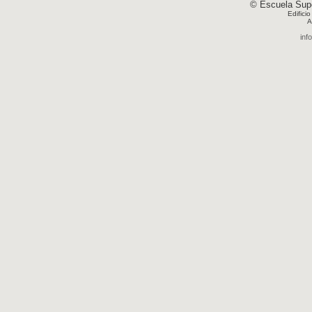
© Escuela Supe
Edifici
A
inf