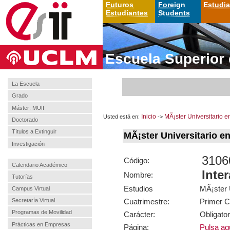
Futuros
Foreign
Estudi
Estudiantes
Students
Escuela Superior 
La Escuela
Grado
Máster: MUII
Usted está en:
Inicio
->
MÃ¡ster Universitario e
Doctorado
Títulos a Extinguir
MÃ¡ster Universitario e
Investigación
3106
Código:
Calendario Académico
Inte
Nombre:
Tutorías
Estudios
MÃ¡ster U
Campus Virtual
Cuatrimestre:
Primer C
Secretaría Virtual
Programas de Movilidad
Carácter:
Obligator
Prácticas en Empresas
Página:
Pulsa aqu