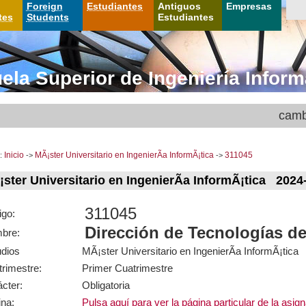
Foreign
Estudiantes
Antiguos
Empresas
tes
Students
Estudiantes
ela Superior de Ingeniería Inform
camb
:
Inicio
->
MÃ¡ster Universitario en IngenierÃ­a InformÃ¡tica
->
311045
ster Universitario en IngenierÃ­a InformÃ¡tica 2024
311045
igo:
Dirección de Tecnologías de
bre:
udios
MÃ¡ster Universitario en IngenierÃ­a InformÃ¡tica
rimestre:
Primer Cuatrimestre
cter:
Obligatoria
na:
Pulsa aquí para ver la página particular de la asig