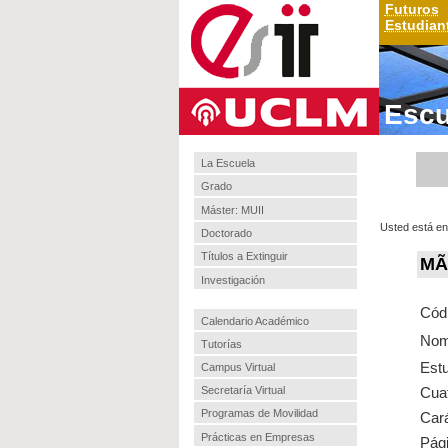
Futuros
Estudian
Escu
La Escuela
Grado
Máster: MUII
Usted está en
Doctorado
Títulos a Extinguir
MÃ¡
Investigación
Cód
Calendario Académico
Nom
Tutorías
Est
Campus Virtual
Cuat
Secretaría Virtual
Programas de Movilidad
Cará
Prácticas en Empresas
Pági