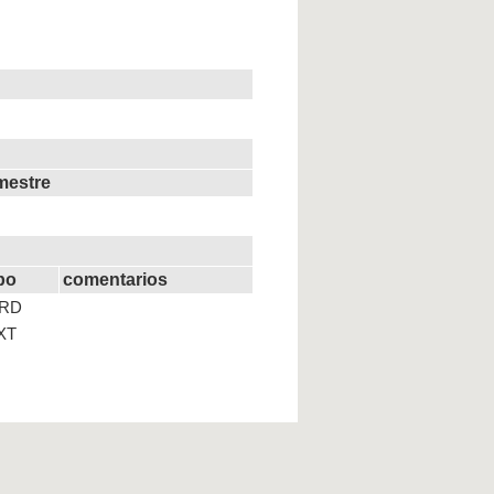
mestre
ipo
comentarios
RD
XT