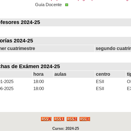
Guía Docente
fesores 2024-25
orías 2024-25
mer cuatrimestre
segundo cuatri
chas de Exámen 2024-25
hora
aulas
centro
t
01-2025
18:00
ESII
O
06-2025
18:00
ESII
E
Curso: 2024-25