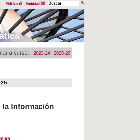
ESII Net
WebMail
ática
iar a curso:
2023-24
2025-26
-25
 la Información
natura