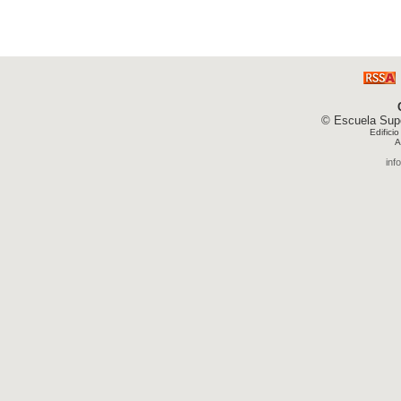
© Escuela Supe
Edifici
A
inf