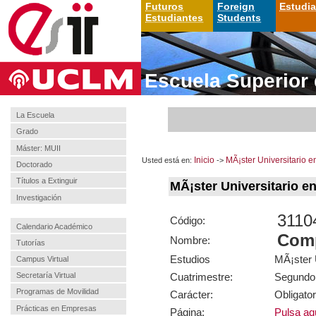
Futuros
Foreign
Estudi
Estudiantes
Students
Escuela Superior 
La Escuela
Grado
Máster: MUII
Usted está en:
Inicio
->
MÃ¡ster Universitario e
Doctorado
Títulos a Extinguir
MÃ¡ster Universitario e
Investigación
3110
Código:
Calendario Académico
Comp
Nombre:
Tutorías
Estudios
MÃ¡ster U
Campus Virtual
Cuatrimestre:
Segundo
Secretaría Virtual
Programas de Movilidad
Carácter:
Obligator
Prácticas en Empresas
Página:
Pulsa aqu