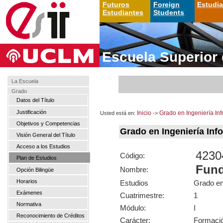
Futuros
Foreign
Estudi
Estudiantes
Students
Escuela Superior 
La Escuela
Grado
Datos del Título
Justificación
Usted está en:
Inicio
->
Grado en Ingeniería Inf
Objetivos y Competencias
Grado en Ingeniería In
Visión General del Título
Acceso a los Estudios
4230
Código:
Plan de Estudios
Fund
Nombre:
Opción Bilingüe
Horarios
Estudios
Grado en
Exámenes
Cuatrimestre:
1
Normativa
Módulo:
I
Reconocimiento de Créditos
Carácter:
Formaci