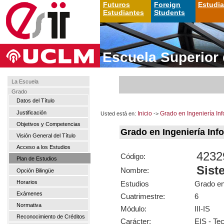
Futuros
Foreign
Estudi
Estudiantes
Students
Escuela Superior 
La Escuela
Grado
Datos del Título
Justificación
Usted está en:
Inicio
->
Grado en Ingeniería Inf
Objetivos y Competencias
Grado en Ingeniería In
Visión General del Título
Acceso a los Estudios
4232
Código:
Plan de Estudios
Sist
Nombre:
Opción Bilingüe
Horarios
Estudios
Grado en
Exámenes
Cuatrimestre:
6
Normativa
Módulo:
III-IS
Reconocimiento de Créditos
Carácter:
EIS - Tec