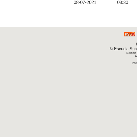
08-07-2021
09:30
© Escuela Supe
Edifici
A
inf