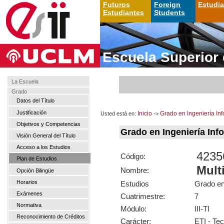
Futuros
Foreign
Estudi
Estudiantes
Students
Escuela Superior 
La Escuela
Grado
Datos del Título
Justificación
Usted está en:
Inicio
->
Grado en Ingeniería Inf
Objetivos y Competencias
Grado en Ingeniería In
Visión General del Título
Acceso a los Estudios
4235
Código:
Plan de Estudios
Mult
Nombre:
Opción Bilingüe
Horarios
Estudios
Grado en
Exámenes
Cuatrimestre:
7
Normativa
Módulo:
III-TI
Reconocimiento de Créditos
Carácter:
ETI - Te