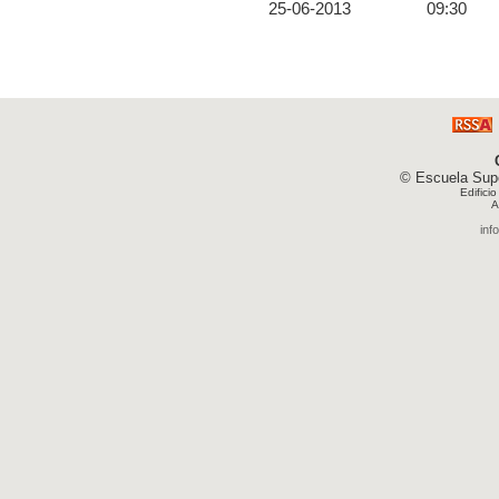
25-06-2013
09:30
© Escuela Supe
Edifici
A
inf