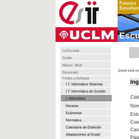
Futuros
Estudian
Escu
La Escuela
Grado
Máster: MUII
Usted está en
Doctorado
Títulos a Extinguir
Ing
I.T. Informática Sistemas
I.T. Informática de Gestión
Cód
I. Informática
Nom
Horarios
Exámenes
Est
Normativa
Cuat
Calendario de Extinción
Cará
Adaptaciones al Grado
Pági