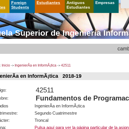
Foreign
Estudiantes
Antiguos
Empresas
tes
Students
Estudiantes
ela Superior de Ingeniería Inform
camb
:
Inicio
->
IngenierÃ­a en InformÃ¡tica
->
42511
enierÃ­a en InformÃ¡tica 2018-19
42511
igo:
Fundamentos de Programaci
bre:
udios
IngenierÃ­a en InformÃ¡tica
rimestre:
Segundo Cuatrimestre
cter:
Troncal
na:
Pulsa aquí para ver la página particular de la asig