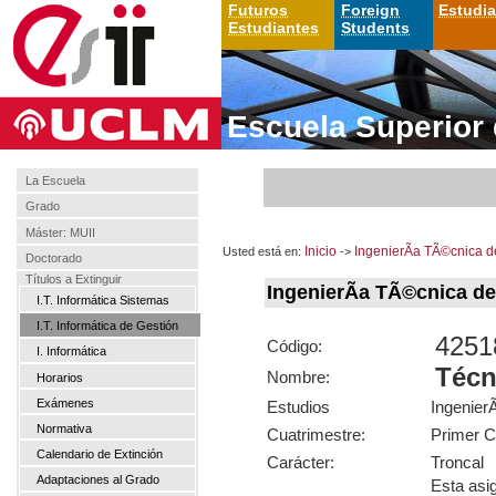
Futuros
Foreign
Estudi
Estudiantes
Students
Escuela Superior 
La Escuela
Grado
Máster: MUII
Usted está en:
Inicio
->
IngenierÃ­a TÃ©cnica d
Doctorado
Títulos a Extinguir
IngenierÃ­a TÃ©cnica d
I.T. Informática Sistemas
I.T. Informática de Gestión
4251
Código:
I. Informática
Técn
Nombre:
Horarios
Exámenes
Estudios
Ingenier
Normativa
Cuatrimestre:
Primer C
Calendario de Extinción
Carácter:
Troncal
Adaptaciones al Grado
Esta asi