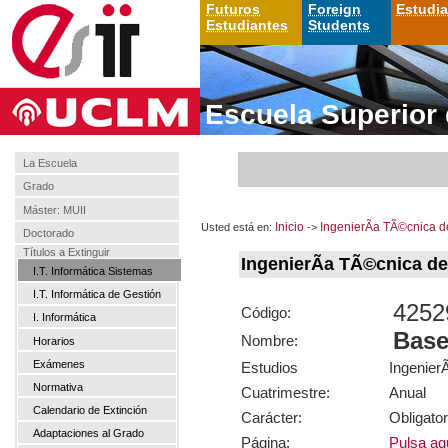
Futuros
Foreign
Estudi
Estudiantes
Students
Escuela Superior 
La Escuela
Grado
Máster: MUII
Usted está en:
Inicio
->
IngenierÃ­a TÃ©cnica d
Doctorado
Títulos a Extinguir
IngenierÃ­a TÃ©cnica d
I.T. Informática Sistemas
I.T. Informática de Gestión
4252
Código:
I. Informática
Base
Nombre:
Horarios
Exámenes
Estudios
Ingenier
Normativa
Cuatrimestre:
Anual
Calendario de Extinción
Carácter:
Obligator
Adaptaciones al Grado
Página:
Pulsa aqu