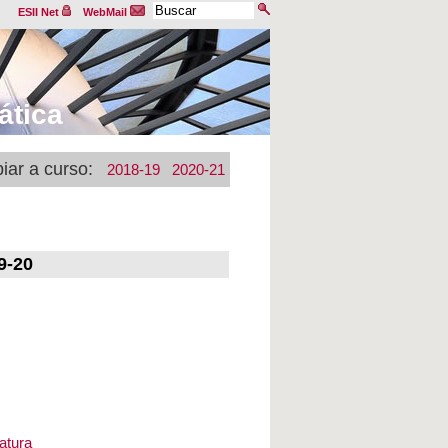
ESII Net
WebMail
ática
iar a curso:
2018-19
2020-21
9-20
s
natura