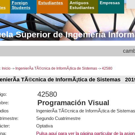
Foreign
Estudiantes
Antiguos
Empresas
tes
Students
Estudiantes
ela Superior de Ingeniería Inform
camb
:
Inicio
->
IngenierÃ­a TÃ©cnica de InformÃ¡tica de Sistemas
->
42580
enierÃ­a TÃ©cnica de InformÃ¡tica de Sistemas 201
42580
igo:
Programación Visual
bre:
udios
IngenierÃ­a TÃ©cnica de InformÃ¡tica de Sistema
rimestre:
Segundo Cuatrimestre
cter:
Optativa
na:
Pulsa aquí para ver la página particular de la asig