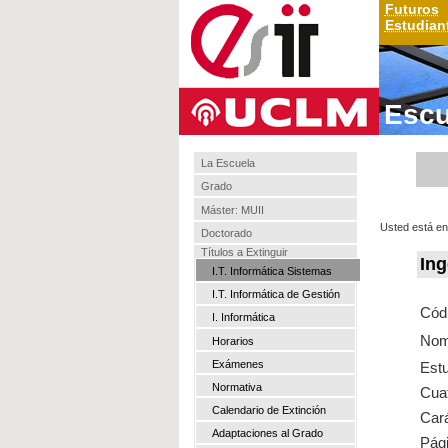
Futuros
Estudian
Escu
La Escuela
Grado
Máster: MUII
Usted está en
Doctorado
Títulos a Extinguir
Ing
I.T. Informática Sistemas
I.T. Informática de Gestión
Cód
I. Informática
Nom
Horarios
Exámenes
Est
Normativa
Cuat
Calendario de Extinción
Cará
Adaptaciones al Grado
Pági