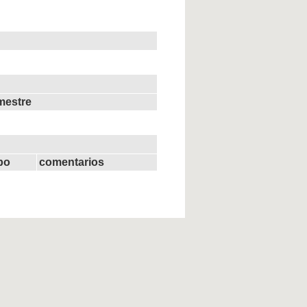
mestre
ipo
comentarios