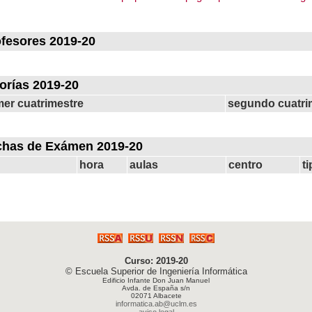
fesores 2019-20
orías 2019-20
mer cuatrimestre
segundo cuatri
chas de Exámen 2019-20
hora
aulas
centro
t
Curso: 2019-20
© Escuela Superior de Ingeniería Informática
Edificio Infante Don Juan Manuel
Avda. de España s/n
02071 Albacete
informatica.ab@uclm.es