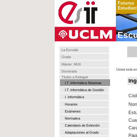
Futuros
Estudian
Escu
La Escuela
Grado
Máster: MUII
Usted está en
Doctorado
Títulos a Extinguir
Ing
I.T. Informática Sistemas
I.T. Informática de Gestión
Cód
I. Informática
Nom
Horarios
Exámenes
Est
Normativa
Cuat
Calendario de Extinción
Cará
Adaptaciones al Grado
Pági