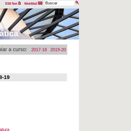
ESII Net
WebMail
ática
iar a curso:
2017-18
2019-20
8-19
s
natura