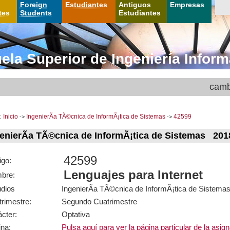
Foreign
Estudiantes
Antiguos
Empresas
tes
Students
Estudiantes
ela Superior de Ingeniería Inform
camb
:
Inicio
->
IngenierÃ­a TÃ©cnica de InformÃ¡tica de Sistemas
->
42599
enierÃ­a TÃ©cnica de InformÃ¡tica de Sistemas 201
42599
igo:
Lenguajes para Internet
bre:
udios
IngenierÃ­a TÃ©cnica de InformÃ¡tica de Sistema
rimestre:
Segundo Cuatrimestre
cter:
Optativa
na:
Pulsa aquí para ver la página particular de la asig