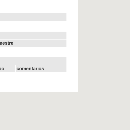
mestre
ipo
comentarios