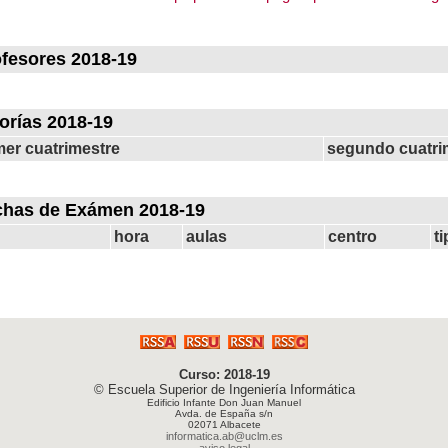
fesores 2018-19
orías 2018-19
mer cuatrimestre
segundo cuatri
chas de Exámen 2018-19
hora
aulas
centro
t
Curso: 2018-19
© Escuela Superior de Ingeniería Informática
Edificio Infante Don Juan Manuel
Avda. de España s/n
02071 Albacete
informatica.ab@uclm.es