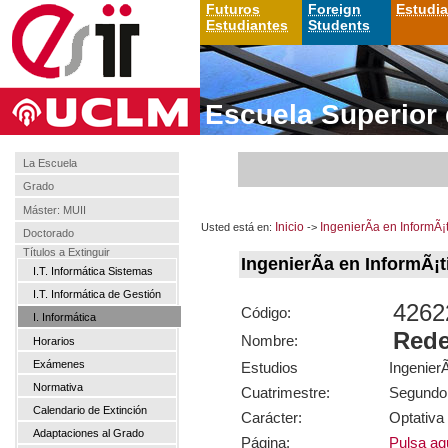
Futuros
Foreign
Estudi
Estudiantes
Students
Escuela Superior 
La Escuela
Grado
Máster: MUII
Usted está en:
Inicio
->
IngenierÃ­a en InformÃ¡
Doctorado
Títulos a Extinguir
IngenierÃ­a en InformÃ¡
I.T. Informática Sistemas
I.T. Informática de Gestión
4262
Código:
I. Informática
Rede
Nombre:
Horarios
Exámenes
Estudios
IngenierÃ
Normativa
Cuatrimestre:
Segundo
Calendario de Extinción
Carácter:
Optativa
Adaptaciones al Grado
Página:
Pulsa aqu