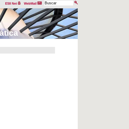
ESII Net
WebMail
ática