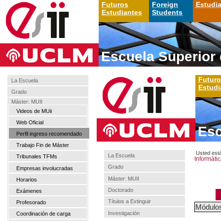
Futuros
Foreign
Estudi
Estudiantes
Students
Escuela Superior 
Futur
La Escuela
Estudi
Grado
Máster: MUII
Videos de MUii
Web Oficial
Esc
Perfil ingreso recomendado
Trabajo Fin de Máster
Usted est
La Escuela
Tribunales TFMs
Informáti
Grado
Empresas involucradas
Máster: MUII
Horarios
Doctorado
Exámenes
M
Títulos a Extinguir
Profesorado
Módulo
Investigación
Coordinación de carga