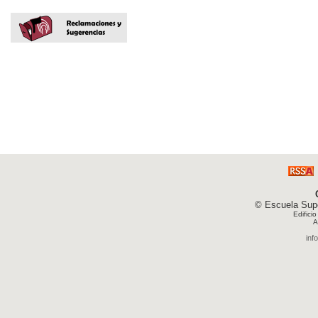
© Escuela Supe
Edifici
A
inf