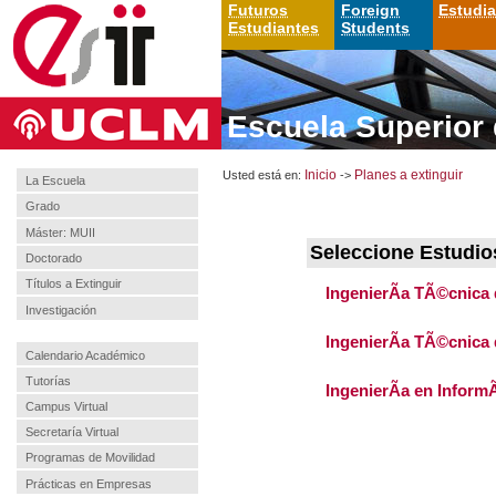
Futuros
Foreign
Estudi
Estudiantes
Students
Escuela Superior 
Usted está en:
Inicio
->
Planes a extinguir
La Escuela
Grado
Máster: MUII
Seleccione Estudios
Doctorado
Títulos a Extinguir
IngenierÃ­a TÃ©cnica 
Investigación
IngenierÃ­a TÃ©cnica 
Calendario Académico
Tutorías
IngenierÃ­a en InformÃ
Campus Virtual
Secretaría Virtual
Programas de Movilidad
Prácticas en Empresas