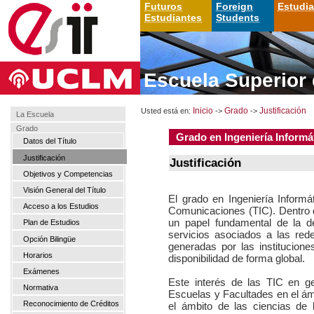
Futuros
Foreign
Estudi
Estudiantes
Students
Escuela Superior 
Usted está en:
Inicio
->
Grado
->
Justificación
La Escuela
Grado
Grado en Ingeniería Informá
Datos del Título
Justificación
Justificación
Objetivos y Competencias
Visión General del Título
El grado en Ingeniería Inform
Acceso a los Estudios
Comunicaciones (TIC). Dentro 
un papel fundamental de la d
Plan de Estudios
servicios asociados a las red
Opción Bilingüe
generadas por las institucio
Horarios
disponibilidad de forma global.
Exámenes
Este interés de las TIC en ge
Normativa
Escuelas y Facultades en el ám
Reconocimiento de Créditos
el ámbito de las ciencias de