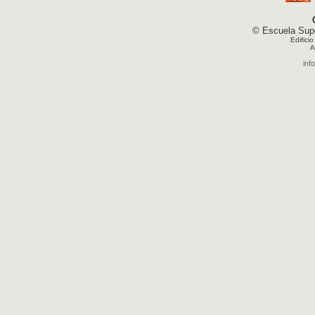
© Escuela Supe
Edifici
A
inf