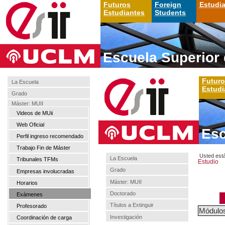
Futuros
Foreign
Estudi
Estudiantes
Students
Escuela Superior 
Futur
La Escuela
Estudi
Grado
Máster: MUII
Videos de MUii
Web Oficial
Esc
Perfil ingreso recomendado
Trabajo Fin de Máster
Usted est
La Escuela
Tribunales TFMs
Estudio
Grado
Empresas involucradas
Máster: MUII
Horarios
Doctorado
Exámenes
M
Títulos a Extinguir
Profesorado
Módulo
Investigación
Coordinación de carga